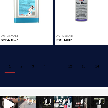
AUTOSMART
AUTOSMART
SOLVBITUME
PNEU BRILLE
1
2
3
4
…
12
13
14