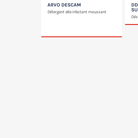
ARVO DESCAM
DD
SU
Détergent désinfectant moussant
Dés