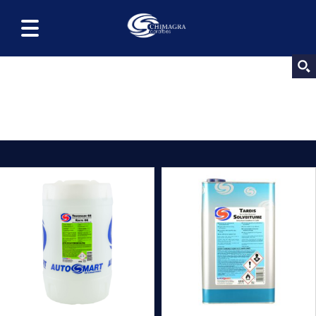
Dégraissant / Dégoudronnant