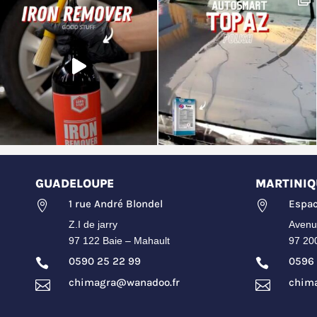
GUADELOUPE
MARTINIQ
1 rue André Blondel
Espac


Z.I de jarry
Avenu
97 122 Baie – Mahault
97 20
0590 25 22 99
0596 


chimagra@wanadoo.fr
chim

