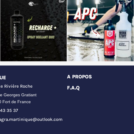
A PROPOS
UE
e Rivière Roche
F.A.Q
e Georges Gratiant
0 Fort de France
43 35 37
agra.martinique@outlook.com