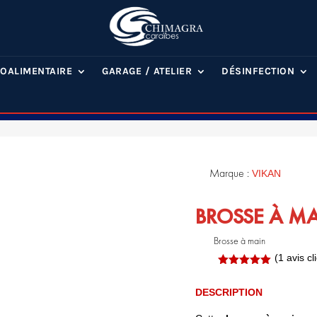
OALIMENTAIRE
GARAGE / ATELIER
DÉSINFECTION
Marque :
VIKAN
BROSSE À M
Brosse à main
(
1
avis cli
Noté
5.00
sur 5
DESCRIPTION
basé sur
notation
client