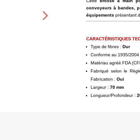
Cette
brosse à main po
convoyeurs à bandes, pl
équipements
présentant de
CARACTÉRISTIQUES TE
Type de fibres :
Dur
Conforme au 1935/2004 (
Matériau agréé FDA (CF
Fabriqué selon le Règ
Fabrication :
Oui
Largeur :
70 mm
Longueur/Profondeur :
2