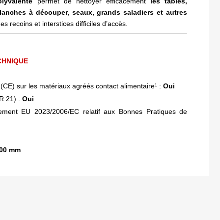
lyvalente
permet de nettoyer efficacement
les tables,
anches à découper, seaux, grands saladiers
et autres
s recoins et interstices difficiles d’accès.
CHNIQUE
CE) sur les matériaux agréés contact alimentaire¹ :
Oui
R 21) :
Oui
lement EU 2023/2006/EC relatif aux Bonnes Pratiques de
00 mm