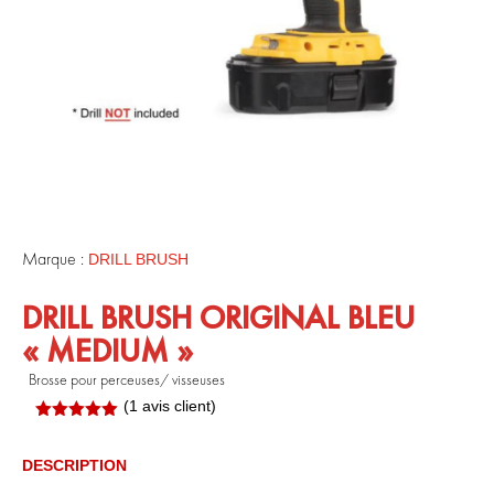
Marque :
DRILL BRUSH
DRILL BRUSH ORIGINAL BLEU
« MEDIUM »
Brosse pour perceuses/ visseuses
(
1
avis client)
Noté
5.00
sur 5
basé sur
DESCRIPTION
notation
client