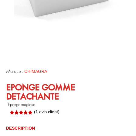
Marque :
CHIMAGRA
EPONGE GOMME
DETACHANTE
Éponge magique
(
1
avis client)
Noté
5.00
sur 5
basé sur
DESCRIPTION
notation
client