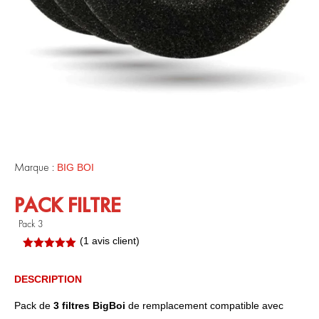
Marque :
BIG BOI
PACK FILTRE
Pack 3
(
1
avis client)
Noté
5.00
sur 5
basé sur
DESCRIPTION
notation
client
Pack de
3 filtres
BigBoi
de remplacement compatible avec