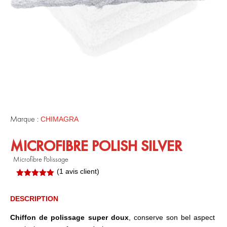
Marque :
CHIMAGRA
MICROFIBRE POLISH SILVER
Microfibre Polissage
(
1
avis client)
Noté
5.00
sur 5
basé sur
DESCRIPTION
notation
client
Chiffon de polissage super doux
, conserve son bel aspect