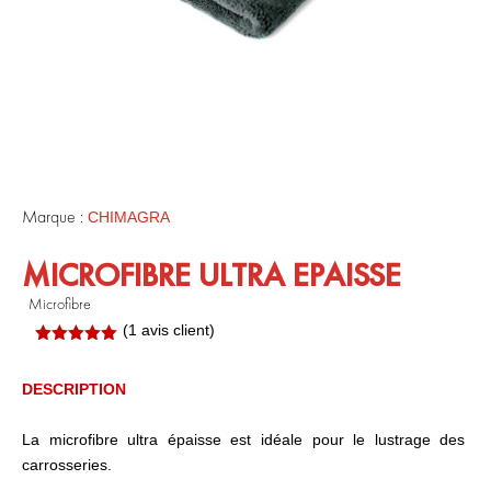
Marque :
CHIMAGRA
MICROFIBRE ULTRA EPAISSE
Microfibre
(
1
avis client)
Noté
5.00
sur 5
basé sur
DESCRIPTION
notation
.
client
La microfibre ultra épaisse est idéale pour le lustrage des
carrosseries.