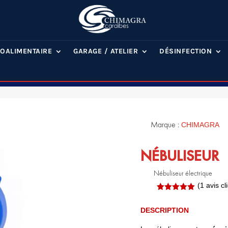
OALIMENTAIRE
GARAGE / ATELIER
DÉSINFECTION
Marque :
CHIMAGRA
NÉBULISEUR
Nébuliseur électrique
(
1
avis cli
Noté
5.00
sur 5
DESCRIPTION
basé sur
notation
client