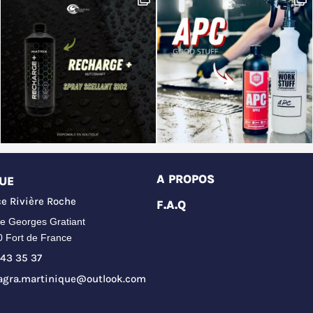
A PROPOS
UE
e Rivière Roche
F.A.Q
e Georges Gratiant
0 Fort de France
43 35 37
agra.martinique@outlook.com