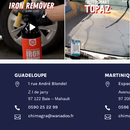
GUADELOUPE
MARTINIQ
1 rue André Blondel
Espac


Z.I de jarry
Avenu
97 122 Baie – Mahault
97 20
0590 25 22 99
0596 


chimagra@wanadoo.fr
chim

