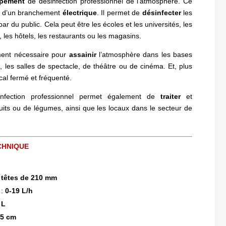
ipement
de désinfection professionnel de l’atmosphère. Ce
de d’un branchement
électrique
. Il permet de
désinfecter
les
ar du public. Cela peut être les écoles et les universités, les
, les hôtels, les restaurants ou les magasins.
ment nécessaire pour
assainir
l’atmosphère dans les bases
s, les salles de spectacle, de théâtre ou de cinéma. Et, plus
cal fermé et fréquenté.
nfection professionnel permet également de
traiter
et
uits ou de légumes, ainsi que les locaux dans le secteur de
CHNIQUE
 têtes de 210 mm
:
0-19 L/h
 L
25 cm