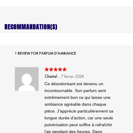
RECOMMANDATION(S)
1 REVIEW FOR
PARFUM D'AMBIANCE
Note
5
sur
Chantal
–
7 février 2024
5
Ce désodorisant est devenu un
incontournable. Son parfum sent
extrêmement bon ce qui laisse une
ambiance agréable dans chaque
pièce. J’apprécie particulièrement sa
longue durée d’action, car une seule
pulvérisation peut suffire à rafraîchir
l’air pendant des heures. Dans