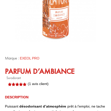
Marque :
EXEOL PRO
PARFUM D’AMBIANCE
Surodorant
(
1
avis client)
Noté
5.00
sur 5
basé sur
DESCRIPTION
notation
client
Puissant
désodorisant
d’atmosphère
prêt à l’emploi, ne tache