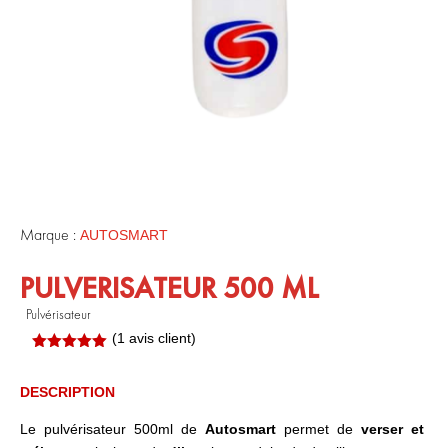
Marque :
AUTOSMART
PULVERISATEUR 500 ML
Pulvérisateur
(
1
avis client)
Noté
5.00
sur 5
basé sur
DESCRIPTION
notation
client
Le pulvérisateur 500ml de
Autosmart
permet de
verser et