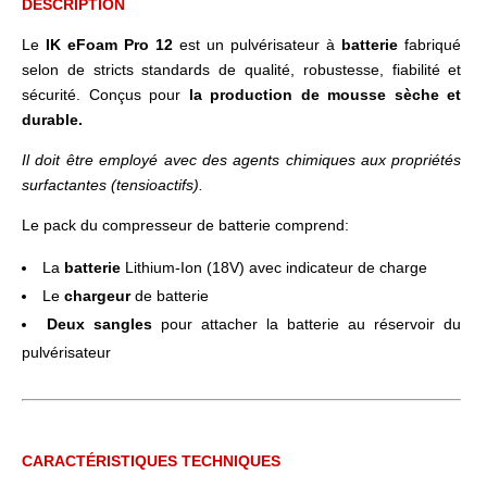
basé sur
DESCRIPTION
notation
client
Le
IK eFoam Pro 12
est un pulvérisateur à
batterie
fabriqué
selon de stricts standards de qualité, robustesse, fiabilité et
sécurité.
Conçus pour
la production de mousse sèche et
durable.
Il doit être employé avec des agents chimiques aux propriétés
surfactantes (tensioactifs).
Le pack du compresseur de batterie comprend:
La
batterie
Lithium-Ion (18V) avec indicateur de charge
Le
chargeur
de batterie
Deux sangles
pour attacher la batterie au réservoir du
pulvérisateur
CARACTÉRISTIQUES TECHNIQUES