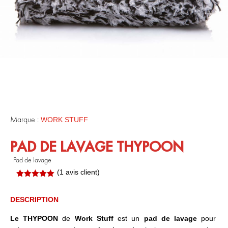
Marque :
WORK STUFF
PAD DE LAVAGE THYPOON
Pad de lavage
(
1
avis client)
Noté
5.00
sur 5
basé sur
DESCRIPTION
notation
client
Le THYPOON
de
Work Stuff
est un
pad de lavage
pour