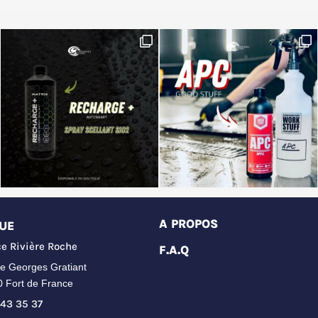
A PROPOS
UE
e Rivière Roche
F.A.Q
e Georges Gratiant
0 Fort de France
43 35 37