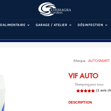
OALIMENTAIRE
GARAGE / ATELIER
DÉSINFECTION
Marque :
AUTOSMART
VIF AUTO
Shampoing pour tissus
(
1
avis cli
Noté
5.00
sur 5
DESCRIPTION
basé sur
notation
.
client