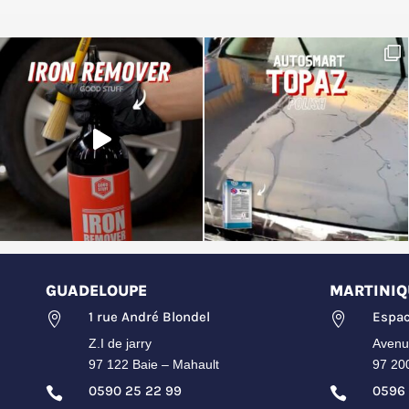
GUADELOUPE
MARTINIQ
1 rue André Blondel
Espac


Z.I de jarry
Avenu
97 122 Baie – Mahault
97 20
0590 25 22 99
0596 

