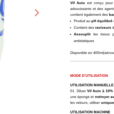
Vif Auto
est conçu pour
adoucissants et des agent
contient également des
ba
Produit au
pH équilibré
Contient des
raviveurs
d
Assouplit
les tissus 
antistatiques
Disponible en 400ml(aérosol),
MODE D’UTILISATION
UTILISATION MANUELLE
01. Diluer
Vif Auto à 10%
une éponge et
nettoyer a
les velours, utiliser
unique
UTILISATION MACHINE