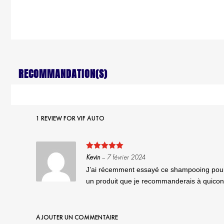
RECOMMANDATION(S)
1 REVIEW FOR
VIF AUTO
Note
5
sur
Kevin
–
7 février 2024
5
J’ai récemment essayé ce shampooing pour ti
un produit que je recommanderais à quicon
AJOUTER UN COMMENTAIRE