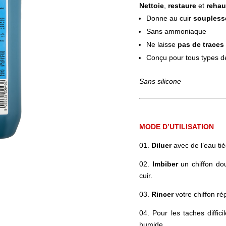
Nettoie
,
restaure
et
reha
Donne au cuir
soupless
Sans ammoniaque
Ne laisse
pas de traces
Conçu pour tous types d
Sans silicone
MODE D’UTILISATION
01.
Diluer
avec de l’eau ti
02.
Imbiber
un chiffon dou
cuir.
03.
Rincer
votre chiffon ré
04. Pour les taches diffici
humide.