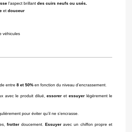
usse
l’aspect brillant
des cuirs neufs ou usés.
e
et
douceur
e véhicules
ède entre
8 et 50%
en fonction du niveau d’encrassement.
x avec le produit dilué,
essorer
et
essuyer
légèrement le
gulièrement pour éviter qu’il ne s’encrasse.
les,
frotter
doucement.
Essuyer
avec un chiffon propre et