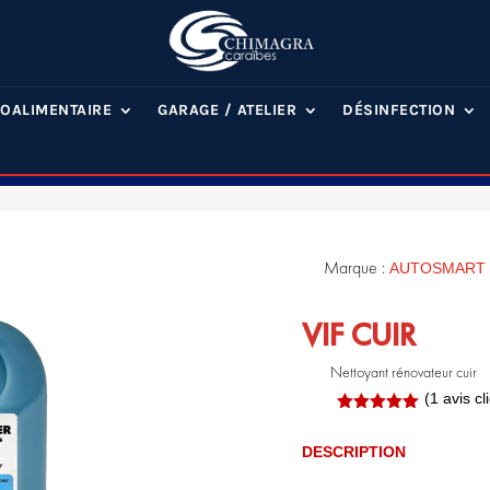
OALIMENTAIRE
GARAGE / ATELIER
DÉSINFECTION
Marque :
AUTOSMART
VIF CUIR
Nettoyant rénovateur cuir
(
1
avis cli
Noté
5.00
sur 5
DESCRIPTION
basé sur
notation
.
client