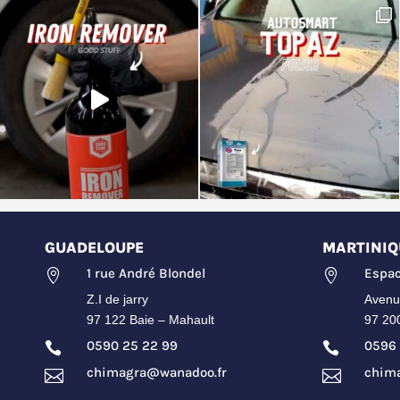
GUADELOUPE
MARTINIQ
1 rue André Blondel
Espac


Z.I de jarry
Avenu
97 122 Baie – Mahault
97 20
0590 25 22 99
0596 


chimagra@wanadoo.fr
chim

