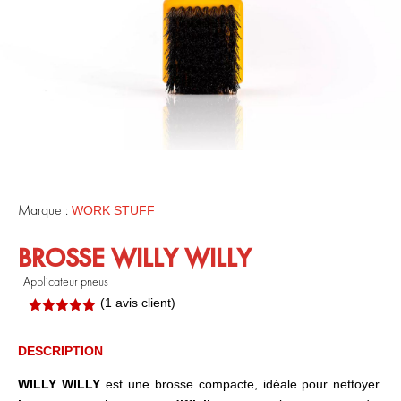
Marque :
WORK STUFF
BROSSE WILLY WILLY
Applicateur pneus
(
1
avis client)
Noté
5.00
sur 5
basé sur
DESCRIPTION
notation
client
WILLY WILLY
est une brosse compacte, idéale pour nettoyer