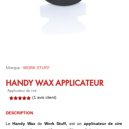
Marque :
WORK STUFF
HANDY WAX APPLICATEUR
Applicateur de cire
(
1
avis client)
Noté
5.00
sur 5
basé sur
DESCRIPTION
notation
client
Le
Handy Wax
de
Work Stuff,
est un
applicateur de cire