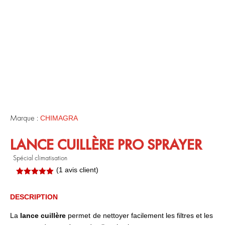
Marque :
CHIMAGRA
LANCE CUILLÈRE PRO SPRAYER
Spécial climatisation
(
1
avis client)
Noté
5.00
sur 5
basé sur
DESCRIPTION
notation
client
La
lance cuillère
permet de nettoyer facilement les filtres et les