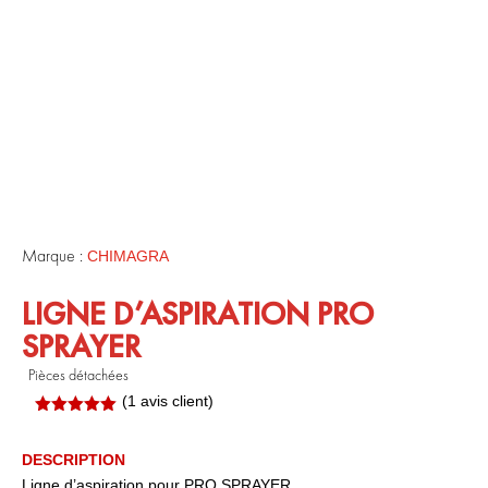
Marque :
CHIMAGRA
LIGNE D’ASPIRATION PRO
SPRAYER
Pièces détachées
(
1
avis client)
Noté
5.00
sur 5
basé sur
DESCRIPTION
notation
Ligne d’aspiration pour PRO SPRAYER
client