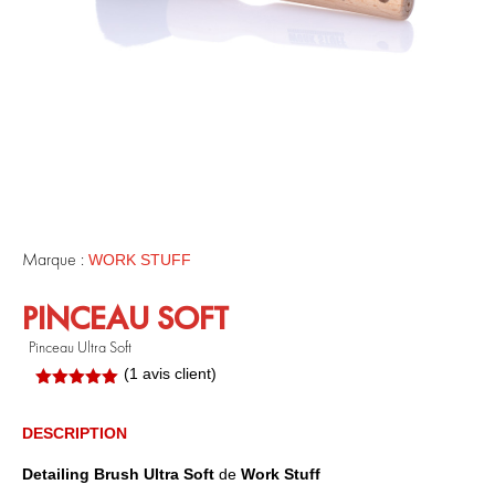
Marque :
WORK STUFF
PINCEAU SOFT
Pinceau Ultra Soft
(
1
avis client)
Noté
5.00
sur 5
basé sur
DESCRIPTION
notation
client
Detailing Brush Ultra Soft
de
Work Stuff