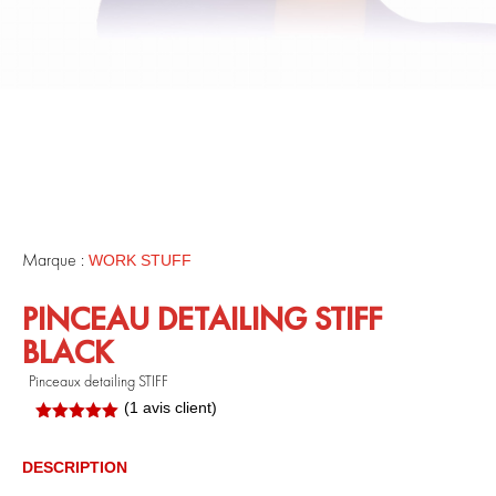
Marque :
WORK STUFF
PINCEAU DETAILING STIFF
BLACK
Pinceaux detailing STIFF
(
1
avis client)
Noté
5.00
sur 5
basé sur
DESCRIPTION
notation
client